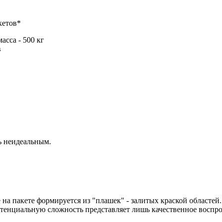
кетов*
асса - 500 кг
в
ь неидеальным.
е на пакете формируется из "плашек" - залитых краской областе
отенциальную сложность представляет лишь качественное воспр