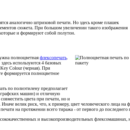
ятся аналогично штриховой печати. Но здесь кроме плашек
лементов сюжета. При большом увеличении такого изображения
 которые и формируют собой полутон.
нужна полноцветная
флексопечать
.
, здесь используются 4 базовых
 Key Colour (черная). При
ете формируется полноцветное
чать по полиэтилену предполагает
сографских машин) и отличную
совместить цвета при печати, но и
Иначе велик риск, что, к примеру, цвет человеческого лица на
печати на протяжении всего тиража - от первого до последнего 
сококачественных и высокопроизводительных флексомашинах, н