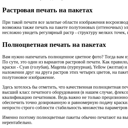
Растровая печать на пакетах
При такой печати все залитые области изображения восроизвод
возможна также печать на пакете полутоновых (оттеночных) э
несложно увидеть регулярный растр - структуру мелких точек,
Полноцветная печать на пакетах
Вам нужно напечатать полноценное цветное фото? Тогда вам 
По сути, это один из вариантов растровой печати. Как правило
краски - Cyan (голубая), Magenta (пурпурная), Yellow (желтая) и
наложении друг на друга растров этих четырех цветов, на пак
полутоновое изображение.
Здесь хотелось бы отметить, что качественная полноцветная пе
высший класс печатного оборудования (в нашем случае, флек
квалификацию печатников. Ведь важно не только прецизионно 
обеспечить точно дозированную и равномерную подачу краски. 
непросто строго соблюсти стабильность множества параметров 
Именно поэтому полноцветные пакеты обычно печатают на вы
нерентабельно.