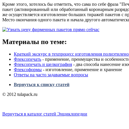
Кроме этого, хотелось бы отметить, что сама по себе фраза "П
пакет (активированный или обработанный коронарным разрядом
же осуществляется изготовление больших тиражей пакетов с п
Место окончания одного пакета и начала другого автоматическ
Материалы по теме:
Краткий экскурс в техпроцесс изготовления полиэтилен
Флексопечать
- применение, преимущества и особенност
Флексопечать и шелкография
- два способа нанесение изо
Флексоформы
- изготовление, применение и хранение
Ответы на часто задаваемые вопросы
Вернуться к списку статей
© 2012 tulapack.ru
Вернуться в каталог статей Энциклопедии