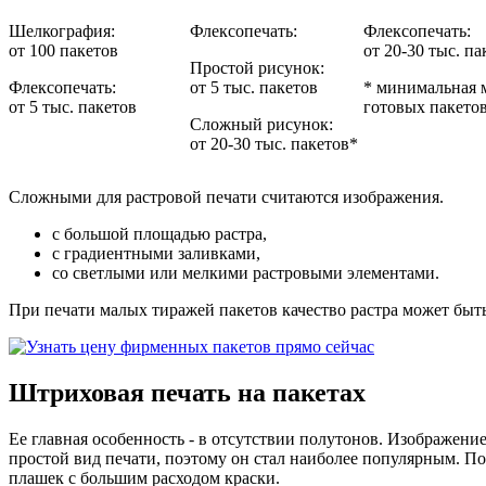
Шелкография:
Флексопечать:
Флексопечать:
от 100 пакетов
от 20-30 тыс. па
Простой рисунок:
Флексопечать:
от 5 тыс. пакетов
* минимальная м
от 5 тыс. пакетов
готовых пакето
Сложный рисунок:
от 20-30 тыс. пакетов*
Сложными для растровой печати считаются изображения.
с большой площадью растра,
с градиентными заливками,
со светлыми или мелкими растровыми элементами.
При печати малых тиражей пакетов качество растра может быт
Штриховая печать на пакетах
Ее главная особенность - в отсутствии полутонов. Изображени
простой вид печати, поэтому он стал наиболее популярным. П
плашек с большим расходом краски.