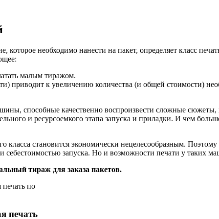
й
е, которое необходимо нанести на пакет, определяет класс печ
ющее:
атать малым тиражом.
ти) приводит к увеличению количества (и общей стоимости) нео
шины, способные качественно воспроизвести сложные сюжеты, х
ьного и ресурсоемкого этапа запуска и приладки. И чем большен
го класса становится экономически нецелесообразным. Поэтому
 себестоимостью запуска. Но и возможности печати у таких ма
альный тираж для заказа пакетов.
я печать