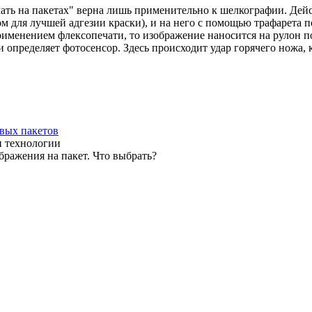
ечать на пакетах" верна лишь применительно к шелкографии. Дей
 для лучшей адгезии краски), и на него с помощью трафарета п
рименением флексопечати, то изображение наносится на рулон п
и определяет фотосенсор. Здесь происходит удар горячего ножа,
овых пакетов
и технологии
бражения на пакет. Что выбрать?